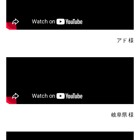
アド 様
岐阜県 様