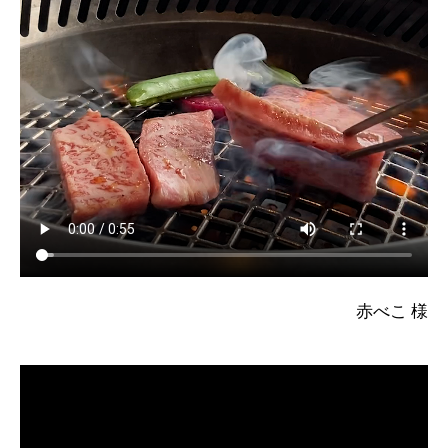
赤べこ 様