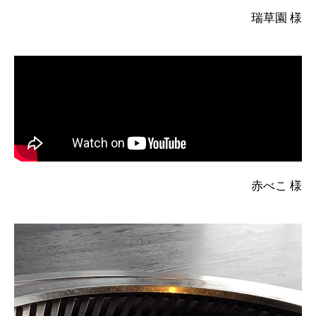
瑞草園 様
赤べこ 様