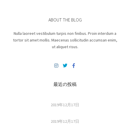
ABOUT THE BLOG
Nulla laoreet vestibulum turpis non finibus. Proin interdum a
tortor sit amet mollis. Maecenas sollicitudin accumsan enim,
ut aliquet risus.
最近の投稿
2019年12月17日
2019年12月17日