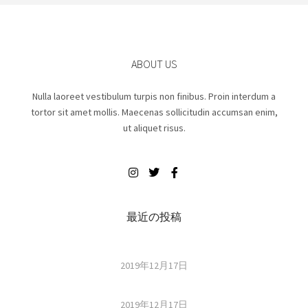
ABOUT US
Nulla laoreet vestibulum turpis non finibus. Proin interdum a
tortor sit amet mollis. Maecenas sollicitudin accumsan enim,
ut aliquet risus.
最近の投稿
2019年12月17日
2019年12月17日