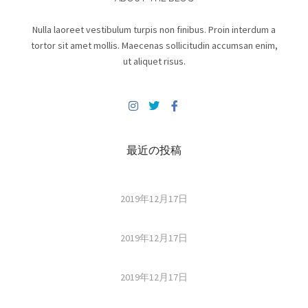
Nulla laoreet vestibulum turpis non finibus. Proin interdum a
tortor sit amet mollis. Maecenas sollicitudin accumsan enim,
ut aliquet risus.
最近の投稿
2019年12月17日
2019年12月17日
2019年12月17日