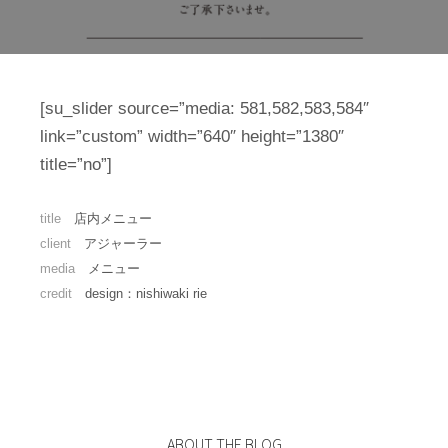
[su_slider source=”media: 581,582,583,584″
link=”custom” width=”640″ height=”1380″
title=”no”]
title
店内メニュー
client
アジャーラー
media
メニュー
credit
design：nishiwaki rie
ABOUT THE BLOG