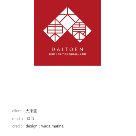
client
大東園
media
ロゴ
credit
design：wada marina