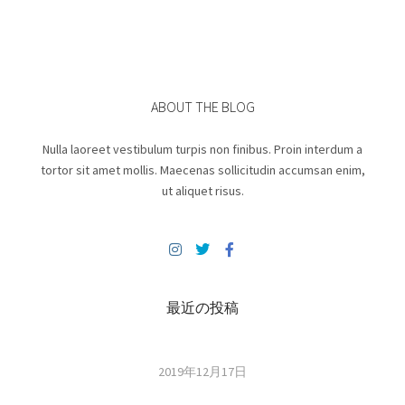
ABOUT THE BLOG
Nulla laoreet vestibulum turpis non finibus. Proin interdum a
tortor sit amet mollis. Maecenas sollicitudin accumsan enim,
ut aliquet risus.
最近の投稿
2019年12月17日