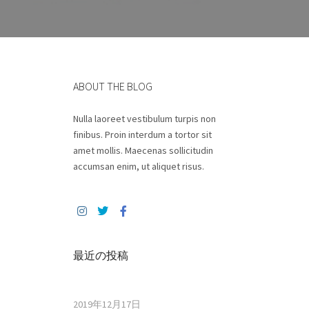
ABOUT THE BLOG
Nulla laoreet vestibulum turpis non
finibus. Proin interdum a tortor sit
amet mollis. Maecenas sollicitudin
accumsan enim, ut aliquet risus.
最近の投稿
2019年12月17日